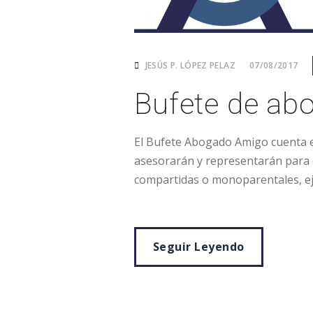
JESÚS P. LÓPEZ PELAZ
07/08/2017
Bufete de ab
El Bufete Abogado Amigo cuenta e
asesorarán y representarán para o
compartidas o monoparentales, ej
Seguir Leyendo