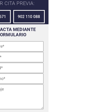
R CITA PREVIA:
671
902 110 088
ACTA MEDIANTE
FORMULARIO