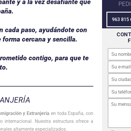
nte y a la vez desafiante que
PEDI
paña.
963 815 
en cada paso, ayudándote con
CONT
e forma cercana y sencilla.
rometido contigo, para que te
to.
RANJERÍA
nmigración y Extranjería
en toda España, con
o internacional. Nuestra estructura ofrece a
ionales altamente especializados.