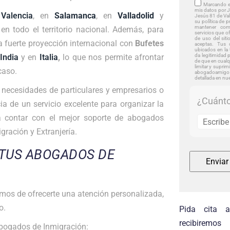
Marcando es
mis datos por J
n
Valencia
,
en
Salamanca
, en
Valladolid
y
Jesús 81 de Val
su política de p
mantener com
 en todo el territorio nacional. Además, para
servicios que o
de uso del si
 fuerte proyección internacional con
Bufetes
aceptas. Tus 
ubicados en la
India
y en
Italia
,
lo que nos permite afrontar
da legitimidad 
de que en cualq
limitar y suprim
caso.
abogadoamigo 
detallada en nu
s necesidades de particulares y empresarios o
¿Cuánto
ia de un servicio excelente para organizar la
 a contar con el mejor soporte de abogados
gración y Extranjería.
TUS ABOGADOS DE
mos de ofrecerte una atención personalizada,
o.
Pida cita 
recibiremo
Abogados de Inmigración: