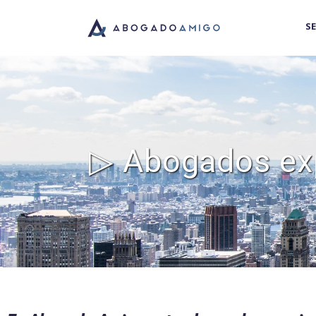
S
▷ Abogados expe