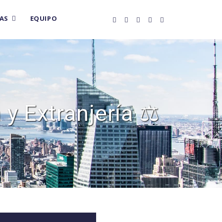
AS
EQUIPO
y Extranjería ⚖️