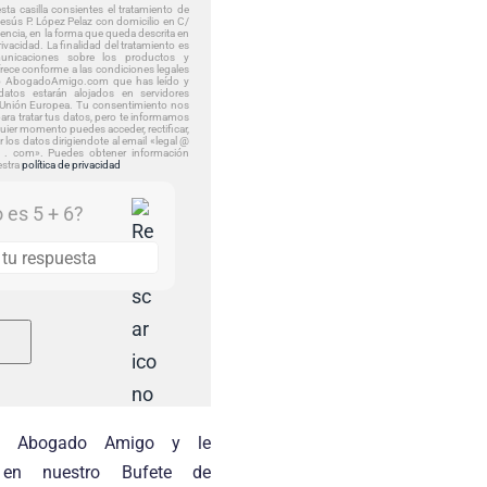
ta casilla consientes el tratamiento de
esús P. López Pelaz con domicilio en C/
encia, en la forma que queda descrita en
rivacidad. La finalidad del tratamiento es
unicaciones sobre los productos y
frece conforme a las condiciones legales
tio AbogadoAmigo.com que has leído y
datos estarán alojados en servidores
 Unión Europea. Tu consentimiento nos
para tratar tus datos, pero te informamos
uier momento puedes acceder, rectificar,
ir los datos dirigiendote al email «legal @
. com». Puedes obtener información
estra
política de privacidad
 es 5 + 6?
a Abogado Amigo y le
s en nuestro Bufete de