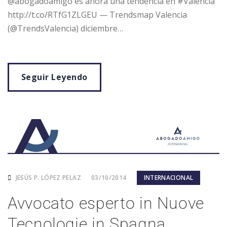
@abogadoamigo es ahora una tendencia en #Valencia
http://t.co/RTfG1ZLGEU — Trendsmap Valencia
(@TrendsValencia) diciembre…
Seguir Leyendo
JESÚS P. LÓPEZ PELAZ
03/10/2014
INTERNACIONAL
Avvocato esperto in Nuove
Tecnologie in Spagna