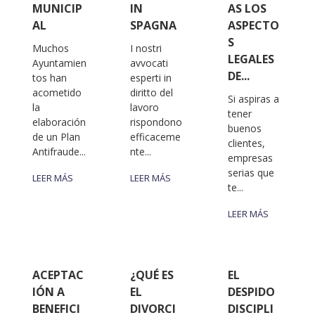
MUNICIP
IN
AS LOS
AL
SPAGNA
ASPECTO
S
Muchos
I nostri
LEGALES
Ayuntamien
avvocati
DE...
tos han
esperti in
acometido
diritto del
Si aspiras a
la
lavoro
tener
elaboración
rispondono
buenos
de un Plan
efficaceme
clientes,
Antifraude...
nte...
empresas
serias que
LEER MÁS
LEER MÁS
te...
LEER MÁS
ACEPTAC
¿QUÉ ES
EL
IÓN A
EL
DESPIDO
BENEFICI
DIVORCI
DISCIPLI