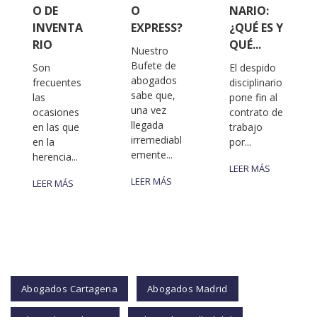
O DE
O
NARIO:
INVENTA
EXPRESS?
¿QUÉ ES Y
RIO
QUÉ...
Nuestro
Bufete de
Son
El despido
abogados
frecuentes
disciplinario
sabe que,
las
pone fin al
una vez
ocasiones
contrato de
llegada
en las que
trabajo
irremediabl
en la
por...
emente...
herencia...
LEER MÁS
LEER MÁS
LEER MÁS
Abogados Cartagena
Abogados Madrid