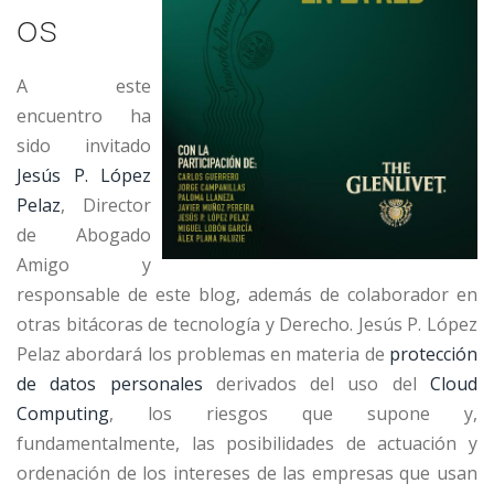
os
A este
encuentro ha
sido invitado
Jesús P. López
Pelaz
, Director
de Abogado
Amigo y
responsable de este blog, además de colaborador en
otras bitácoras de tecnología y Derecho. Jesús P. López
Pelaz abordará los problemas en materia de
protección
de datos personales
derivados del uso del
Cloud
Computing
, los riesgos que supone y,
fundamentalmente, las posibilidades de actuación y
ordenación de los intereses de las empresas que usan