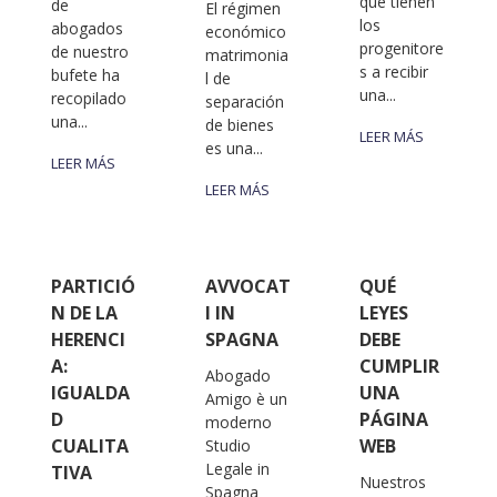
que tienen
de
El régimen
los
abogados
económico
progenitore
de nuestro
matrimonia
s a recibir
bufete ha
l de
una...
recopilado
separación
una...
de bienes
LEER MÁS
es una...
LEER MÁS
LEER MÁS
PARTICIÓ
AVVOCAT
QUÉ
N DE LA
I IN
LEYES
HERENCI
SPAGNA
DEBE
A:
CUMPLIR
Abogado
IGUALDA
UNA
Amigo è un
D
PÁGINA
moderno
CUALITA
WEB
Studio
Legale in
TIVA
Nuestros
Spagna