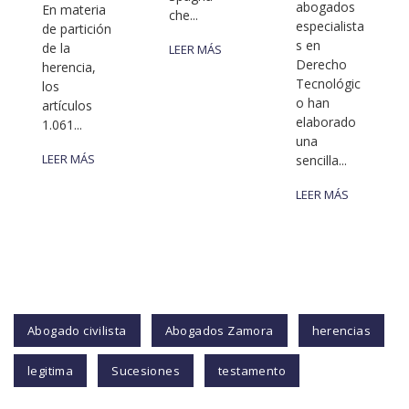
abogados
En materia
che...
especialista
de partición
s en
de la
LEER MÁS
Derecho
herencia,
Tecnológic
los
o han
artículos
elaborado
1.061...
una
LEER MÁS
sencilla...
LEER MÁS
Abogado civilista
Abogados Zamora
herencias
legitima
Sucesiones
testamento