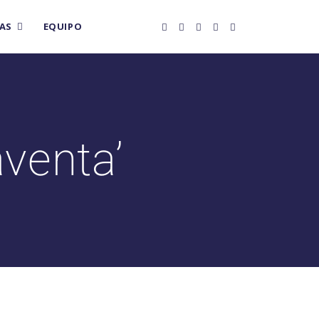
AS
EQUIPO
venta’