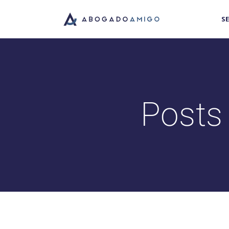
S
Posts